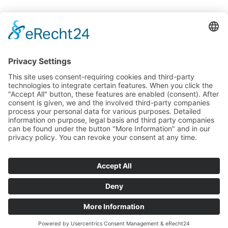
© 2025 Ludwig-Uhland-Schule Birkenfeld, Kirchgartenstr. 20, 75217
Birkenfeld.
Tel. 07231 485201 // Fax 07231 472054 // E-Mail
kontakt@lus-
birkenfeld.de
IMPRESSUM
DATENSCHUTZ
BARRIEREFREIHEITSERKLÄRUNG