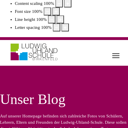
Content scaling
100
%
Font size
100
%
Line height
100
%
Letter spacing
100
%
Unser Blog
Auf unserer Homepage befinden sich zahlreiche Fotos von Schülern,
Lehrern, Eltern und Freunden der Ludwig-Uhland-Schule. Diese sollen