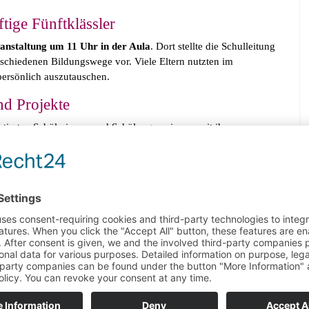
tige Fünftklässler
anstaltung um 11 Uhr in der Aula
. Dort stellte die Schulleitung
schiedenen Bildungswege vor. Viele Eltern nutzten im
persönlich auszutauschen.
nd Projekte
tierten Schülerinnen und Schüler gemeinsam mit ihren
 und Besucher konnten unter anderem:
lisch
entdecken
ieren
en