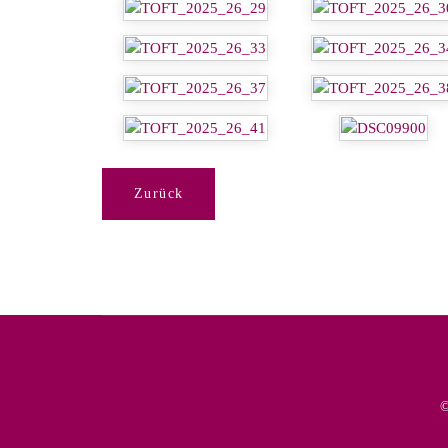
Zurück
©