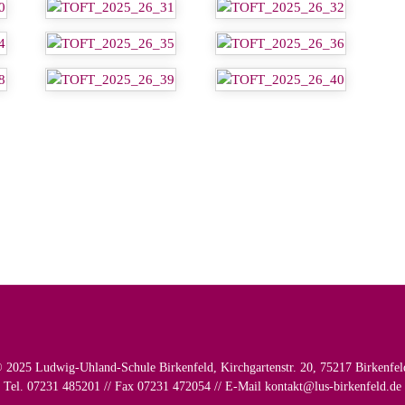
 2025 Ludwig-Uhland-Schule Birkenfeld, Kirchgartenstr. 20, 75217 Birkenfel
Tel. 07231 485201 // Fax 07231 472054 // E-Mail
kontakt@lus-birkenfeld.de