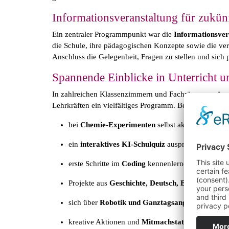
Informationsveranstaltung für zukünf
Ein zentraler Programmpunkt war die
Informationsver
die Schule, ihre pädagogischen Konzepte sowie die ver
Anschluss die Gelegenheit, Fragen zu stellen und sich 
Spannende Einblicke in Unterricht u
In zahlreichen Klassenzimmern und Fachräumen präsen
Lehrkräften ein vielfältiges Programm. Besucherinnen
bei
Chemie-Experimenten
selbst aktiv werden
ein
interaktives KI-Schulquiz
ausprobieren
erste Schritte im
Coding
kennenlernen
Projekte aus
Geschichte, Deutsch, Ethik und Eng
sich über
Robotik und Ganztagsangebote
inform
kreative Aktionen und
Mitmachstationen
besuch