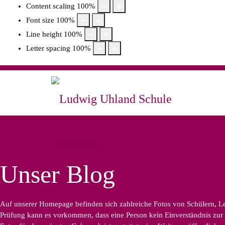
Content scaling
100
%
Font size
100
%
Line height
100
%
Letter spacing
100
%
Unser Blog
Auf unserer Homepage befinden sich zahlreiche Fotos von Schülern, Leh
Prüfung kann es vorkommen, dass eine Person kein Einverständnis zur B