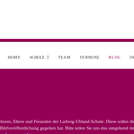
HOME
SCHULE
TEAM
TERMINE
BLOG
I
rern, Eltern und Freunden der Ludwig-Uhland-Schule. Diese sollen die v
ildveröffentlichung gegeben hat. Bitte teilen Sie uns das umgehend mit