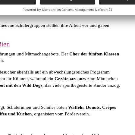
ern Schneeberger, Kramski, Pfeiffer Schmiede, Müller Fleisch
iedene Schülergruppen stellten ihre Arbeit vor und gaben
äten
ührungen und Mitmachangebote. Der
Chor der fünften Klassen
tt.
 Besucher ebenfalls auf ein abwechslungsreiches Programm
ten ihr Können, während ein
Geräteparcours
zum Mitmachen
bot mit den Wild Dogs
, das viele sportbegeisterte Kinder anzog.
orgt. Schülerinnen und Schüler boten
Waffeln, Donuts, Crêpes
ffee und Kuchen
, organisiert vom Förderverein.