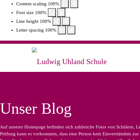
Content scaling
100
%
Font size
100
%
Line height
100
%
Letter spacing
100
%
Unser Blog
Auf unserer Homepage befinden sich zahlreiche Fotos von Schülern, Leh
Prüfung kann es vorkommen, dass eine Person kein Einverständnis zur B