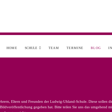
HOME
SCHULE
TEAM
TERMINE
BLOG
I
rern, Eltern und Freunden der Ludwig-Uhland-Schule. Diese sollen die v
ildveröffentlichung gegeben hat. Bitte teilen Sie uns das umgehend mit