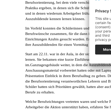
Berufsorientierung, bei dem viele verschiedene Berufs
Praktika ergeben, in denen sich die Schülerinnen und
und in denen wiederum Arbeitgeber frühzeitig junge, mo
Auszubildende kennen lernen können.
Im Vorfeld konnten die Schülerinnen und Schüler auflist
Berufswünsche zusammen, für die dann in verschieden
Einrichtungen Azubis gesucht wurden. Es ist immer erst
ihre Auszubildenden für einen Vormittag freistellen.
Start am 22.11. war in der Aula, in der sich 4 Schulk
lernen. Sie bekamen eine kurze Einführung über den A
im.Ganztagesgebäude weiter, in dem die Auszubildende
Anschauungsmaterial vorbereitet hatten oder mit Lapto
Präsentation Einblick in ihren Berufsalltag zu geben. 
die Berufsorientierung verantwortlichen Lehrern und B
Schüler hatten sich Prioritäten gewählt, hatten aber au
Berufe zu erhalten.
Welche Berufsrichtungen vertreten waren und welche F
Arbeitgeber die Aktion unterstützt haben, erfahren Sie h