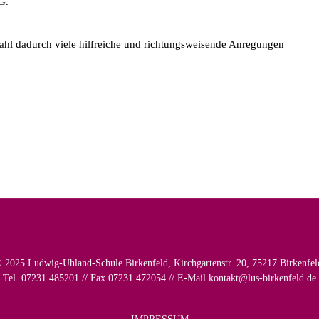
G.
wahl dadurch viele hilfreiche und richtungsweisende Anregungen
 2025 Ludwig-Uhland-Schule Birkenfeld, Kirchgartenstr. 20, 75217 Birkenfel
Tel. 07231 485201 // Fax 07231 472054 // E-Mail
kontakt@lus-birkenfeld.de