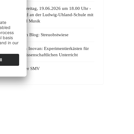
Premiere: Freitag, 19.06.2026 um 18.00 Uhr -
Kulturabend an der Ludwig-Uhland-Schule mit
Theater und Musik
Der Blog im Blog: Streuobstwiese
Spende von Inovan: Experimentierkästen für
den naturwissenschaftlichen Unterricht
Trikottag der SMV