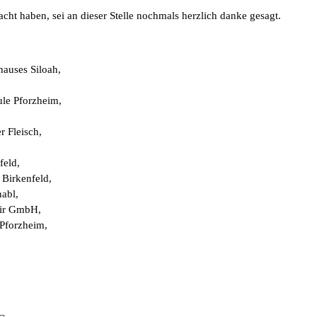
acht haben, sei an dieser Stelle nochmals herzlich danke gesagt.
auses Siloah,
le Pforzheim,
 Fleisch,
feld,
Birkenfeld,
nabl,
air GmbH,
 Pforzheim,