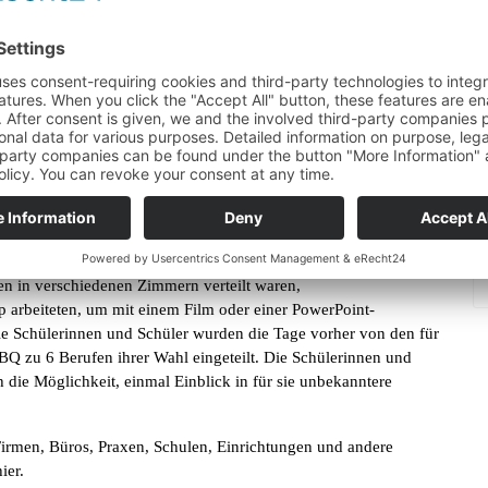
richtungen präsentiert werden und aus dem sich immer einige
 Schüler erproben und ihre Interessen und Begabungen erkunden
tivierte Schülerinnen und Schüler als potentielle künftige
en, welche Berufe sie interessieren. Es kamen vielerlei
en ortsansässigen oder umliegenden Firmen, Praxen und
aunlich, wie viele Arbeitgeber dieses Angebot unterstützen und
lassen versammelten, um die Auszubildenden kurz kennen zu
blauf des Vormittags. Anschließend ging es
n in verschiedenen Zimmern verteilt waren,
p arbeiteten, um mit einem Film oder einer PowerPoint-
Die Schülerinnen und Schüler wurden die Tage vorher von den für
BQ zu 6 Berufen ihrer Wahl eingeteilt. Die Schülerinnen und
ch die Möglichkeit, einmal Einblick in für sie unbekanntere
irmen, Büros, Praxen, Schulen, Einrichtungen und andere
ier.