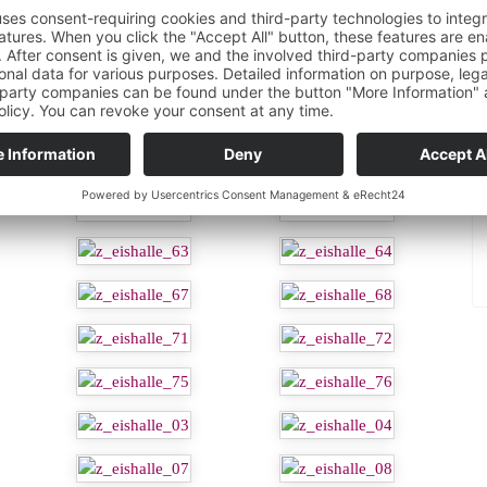
t wurden oder die Schüler:innen das erste Mal auf dem Eis
ärts oder auf dem Bauch von Musik begleitet über das Eis. Auf
oder den ein oder anderen blauen Fleck im Gepäck, sondern
nnte man auch bei den Lehrkräften erkennen, da sich keiner der
nerhalb der vier Klassen herrschte.