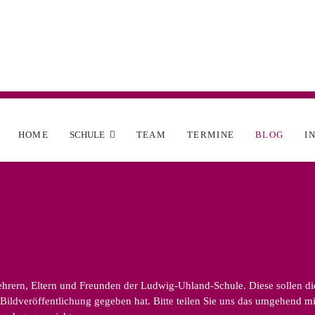
HOME
SCHULE
TEAM
TERMINE
BLOG
I
rern, Eltern und Freunden der Ludwig-Uhland-Schule. Diese sollen die v
ildveröffentlichung gegeben hat. Bitte teilen Sie uns das umgehend mit