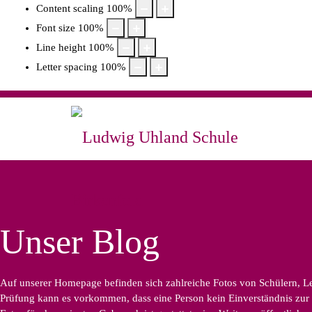
Content scaling
100
%
Font size
100
%
Line height
100
%
Letter spacing
100
%
Unser Blog
Auf unserer Homepage befinden sich zahlreiche Fotos von Schülern, Leh
Prüfung kann es vorkommen, dass eine Person kein Einverständnis zur B