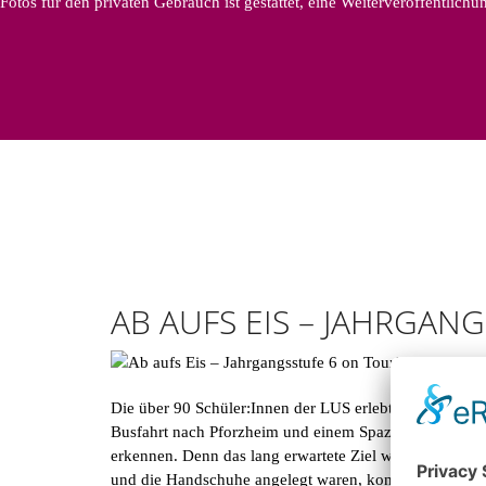
Fotos für den privaten Gebrauch ist gestattet, eine Weiterveröffentlich
AB AUFS EIS – JAHRGAN
Die über 90 Schüler:Innen der LUS erlebten am 17.03.
Busfahrt nach Pforzheim und einem Spaziergang an das 
erkennen. Denn das lang erwartete Ziel war endlich er
und die Handschuhe angelegt waren, konnte das Eis g