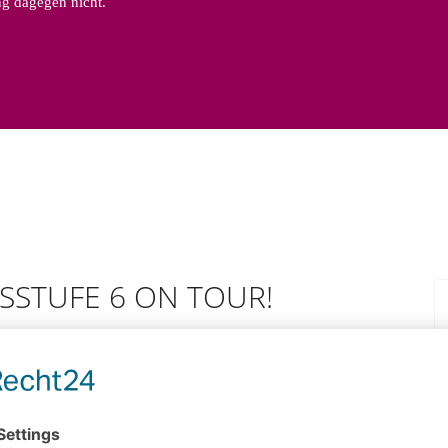
ung dagegen nicht.
GSSTUFE 6 ON TOUR!
023 einen großartigen Wintersporttag. Nach der kurzweiligen
St. Maur Eissportzentrum, waren viele glückliche Gesichter zu
reicht. Nachdem die ausgeliehenen Schlittschuhe umgeschnallt
estürmt werden und dem Spaß stand nichts mehr im Wege. Egal,