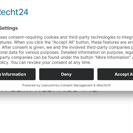
ung dagegen nicht.
V BEIM WELT-AIDS-TAG