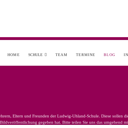
HOME
SCHULE
TEAM
TERMINE
BLOG
I
rern, Eltern und Freunden der Ludwig-Uhland-Schule. Diese sollen die v
ildveröffentlichung gegeben hat. Bitte teilen Sie uns das umgehend mit