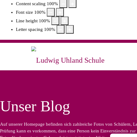
Content scaling
100
%
Font size
100
%
Line height
100
%
Letter spacing
100
%
Unser Blog
Auf unserer Homepage befinden sich zahlreiche Fotos von Schülern, Leh
Prüfung kann es vorkommen, dass eine Person kein Einverständnis zur B