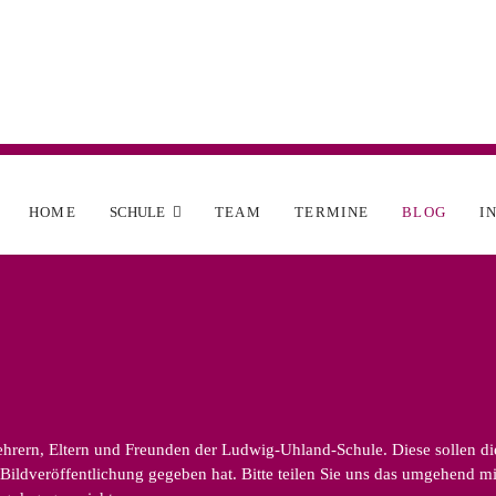
HOME
SCHULE
TEAM
TERMINE
BLOG
I
rern, Eltern und Freunden der Ludwig-Uhland-Schule. Diese sollen die v
ildveröffentlichung gegeben hat. Bitte teilen Sie uns das umgehend mit