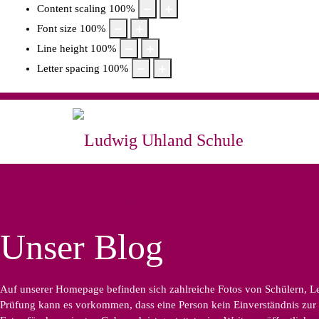
Content scaling
100
%
Font size
100
%
Line height
100
%
Letter spacing
100
%
Unser Blog
Auf unserer Homepage befinden sich zahlreiche Fotos von Schülern, Leh
Prüfung kann es vorkommen, dass eine Person kein Einverständnis zur B