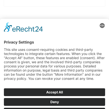
© 2025 Ludwig-Uhland-Schule Birkenfeld, Kirchgartenstr. 20, 75217
Birkenfeld.
Tel. 07231 485201 // Fax 07231 472054 // E-Mail
kontakt@lus-
birkenfeld.de
IMPRESSUM
DATENSCHUTZ
BARRIEREFREIHEITSERKLÄRUNG