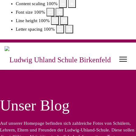
Content scaling
100
%
Font size
100
%
Line height
100
%
Letter spacing
100
%
Unser Blog
Auf unserer Homepage befinden sich zahlreiche Fotos von Schülern,
Lehrern, Eltern und Freunden der Ludwig-Uhland-Schule. Diese sollen