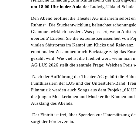
um 18.00 Uhr in der Aula
der Ludwig-Uhland-Schule
Den Abend eröffnet die Theater AG mit ihrem selbst en
Ruhms“. Die Stückentwicklung beleuchtet schonungslos 
Glamours wirklich passiert. Was passiert, wenn Aufstie
übertönt? Erleben Sie die extreme Zerrissenheit von 
viralen Shitstorms im Kampf um Klicks und Relevanz.
emotionalen Zusammenbruch Backstage zeigt das Ensem
gezahlt wird. Wie viel ist die Freiheit wert, wenn man 
AG LUS 2026 stellt die zentrale Frage: Welchen Preis
Nach der Aufführung der Theater-AG gehört die Bühn
Fünftklässlern der LUS und der Unterstufen-Band. Fre
Filmmusik werden auch Songs aus dem Projekt „6K UN
die jungen Musikerinnen und Musiker ihr Können und 
Ausklang des Abends.
Der Eintritt ist frei, über Spenden zur Unterstützung d
sorgt der Förderverein.