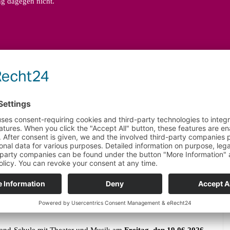
ung dagegen nicht.
6.2026 UM 18.00 UHR -
LUDWIG-UHLAND-SCHULE
K
and-Schule mit Theater und Musik am
Freitag, den 19.06.2026