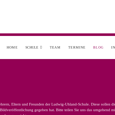
HOME
SCHULE
TEAM
TERMINE
BLOG
I
rern, Eltern und Freunden der Ludwig-Uhland-Schule. Diese sollen die v
ildveröffentlichung gegeben hat. Bitte teilen Sie uns das umgehend mit