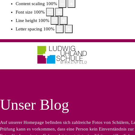
Content scaling
100
%
Font size
100
%
Line height
100
%
Letter spacing
100
%
Unser Blog
Auf unserer Homepage befinden sich zahlreiche Fotos von Schülern, Leh
Prüfung kann es vorkommen, dass eine Person kein Einverständnis zur B