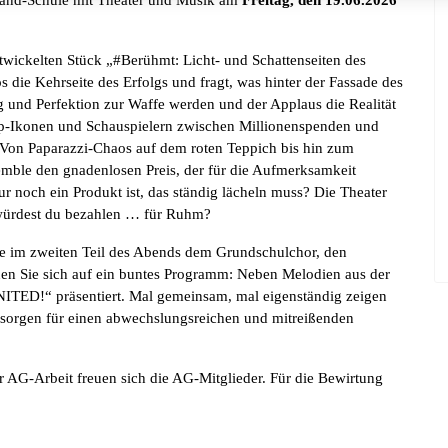
twickelten Stück „#Berühmt: Licht- und Schattenseiten des
die Kehrseite des Erfolgs und fragt, was hinter der Fassade des
g und Perfektion zur Waffe werden und der Applaus die Realität
Pop-Ikonen und Schauspielern zwischen Millionenspenden und
 Von Paparazzi-Chaos auf dem roten Teppich bis hin zum
ble den gnadenlosen Preis, der für die Aufmerksamkeit
nur noch ein Produkt ist, das ständig lächeln muss? Die Theater
 würdest du bezahlen … für Ruhm?
e im zweiten Teil des Abends dem Grundschulchor, den
uen Sie sich auf ein buntes Programm: Neben Melodien aus der
ITED!“ präsentiert. Mal gemeinsam, mal eigenständig zeigen
sorgen für einen abwechslungsreichen und mitreißenden
er AG-Arbeit freuen sich die AG-Mitglieder. Für die Bewirtung