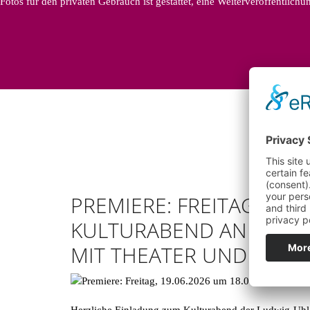
Fotos für den privaten Gebrauch ist gestattet, eine Weiterveröffentlich
PREMIERE: FREITAG, 19.0
KULTURABEND AN DER 
MIT THEATER UND MUSI
Herzliche Einladung zum Kulturabend der Ludwig-Uhl