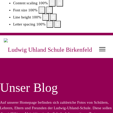
Content scaling
100
%
Font size
100
%
Line height
100
%
Letter spacing
100
%
Unser Blog
Auf unserer Homepage befinden sich zahlreiche Fotos von Schülern,
Lehrern, Eltern und Freunden der Ludwig-Uhland-Schule. Diese sollen